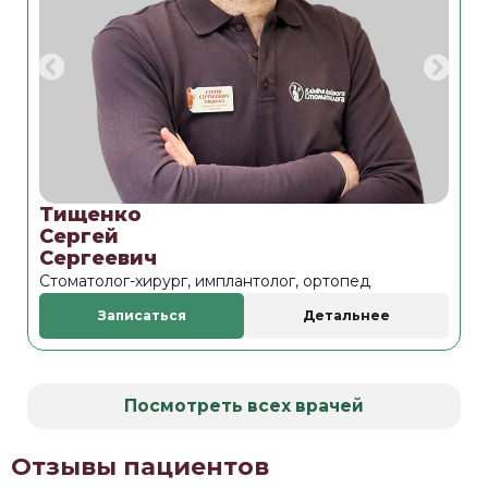
Тищенко
Б
Сергей
Е
Сергеевич
Н
Стоматолог-хирург, имплантолог, ортопед
С
Записаться
Детальнее
Посмотреть всех врачей
Отзывы пациентов