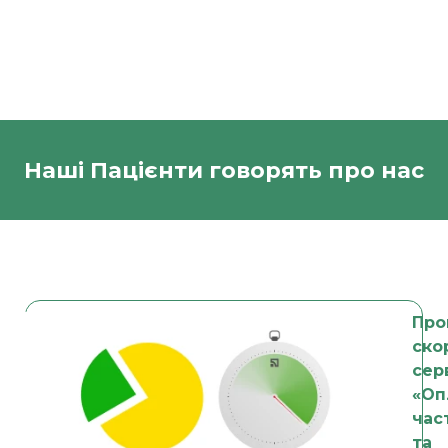
Наші Пацієнти говорять про нас
Про
ско
сер
«Оп
час
та