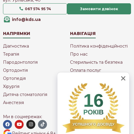
067 574 95 74
Замовити дзвінок
info@kds.ua
НАПРЯМКИ
НАВІГАЦІЯ
Діагностика
Політика конфіденційності
Терапія
Про нас
Пародонтологія
Стерильність та безпека
Ортодонтія
Оплата послуг
Ортопедія
Мапа сайту
Хірургія
Публічна Оферта
Дитяча стоматологія
Контакти
Анестезія
Ми в соцмережах:
Рейтинг клініки 4.8+