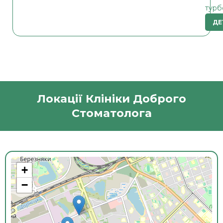
турб
ДЕ
Локації Клініки Доброго
Стоматолога
+
−