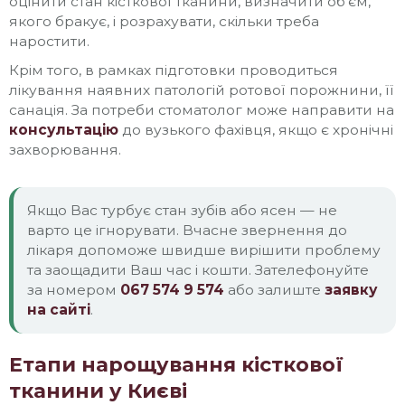
оцінити стан кісткової тканини, визначити об’єм,
якого бракує, і розрахувати, скільки треба
наростити.
Крім того, в рамках підготовки проводиться
лікування наявних патологій ротової порожнини, її
санація. За потреби стоматолог може направити на
консультацію
до вузького фахівця, якщо є хронічні
захворювання.
Якщо Вас турбує стан зубів або ясен — не
варто це ігнорувати. Вчасне звернення до
лікаря допоможе швидше вирішити проблему
та заощадити Ваш час і кошти. Зателефонуйте
за номером
067 574 9 574
або залиште
заявку
на сайті
.
Етапи нарощування кісткової
тканини у Києві