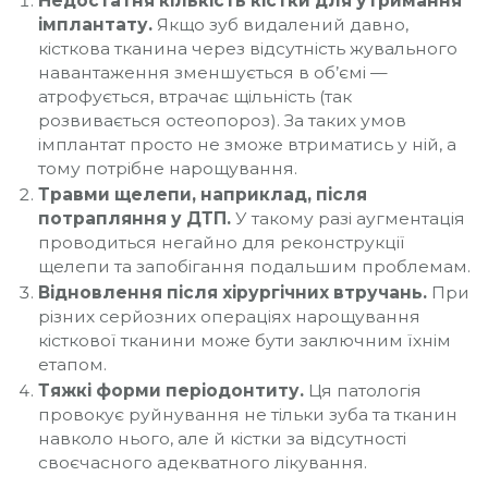
Недостатня кількість кістки для утримання
імплантату.
Якщо зуб видалений давно,
кісткова тканина через відсутність жувального
навантаження зменшується в об’ємі —
атрофується, втрачає щільність (так
розвивається остеопороз). За таких умов
імплантат просто не зможе втриматись у ній, а
тому потрібне нарощування.
Травми щелепи, наприклад, після
потрапляння у ДТП.
У такому разі аугментація
проводиться негайно для реконструкції
щелепи та запобігання подальшим проблемам.
Відновлення після хірургічних втручань.
При
різних серйозних операціях нарощування
кісткової тканини може бути заключним їхнім
етапом.
Тяжкі форми періодонтиту.
Ця патологія
провокує руйнування не тільки зуба та тканин
навколо нього, але й кістки за відсутності
своєчасного адекватного лікування.