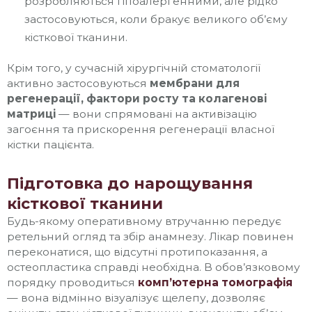
розробляються гіпоалергенними, але рідко
застосовуються, коли бракує великого об’єму
кісткової тканини.
Крім того, у сучасній хірургічній стоматології
активно застосовуються
мембрани для
регенерації, фактори росту та колагенові
матриці
— вони спрямовані на активізацію
загоєння та прискорення регенерації власної
кістки пацієнта.
Підготовка до нарощування
кісткової тканини
Будь-якому оперативному втручанню передує
ретельний огляд та збір анамнезу. Лікар повинен
переконатися, що відсутні протипоказання, а
остеопластика справді необхідна. В обов’язковому
порядку проводиться
комп’ютерна томографія
— вона відмінно візуалізує щелепу, дозволяє