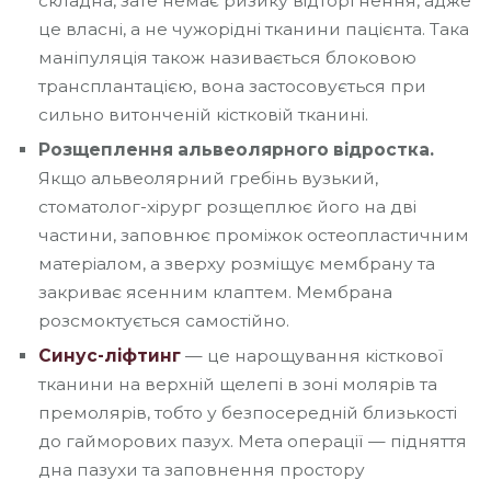
складна, зате немає ризику відторгнення, адже
це власні, а не чужорідні тканини пацієнта. Така
маніпуляція також називається блоковою
трансплантацією, вона застосовується при
сильно витонченій кістковій тканині.
Розщеплення альвеолярного відростка.
Якщо альвеолярний гребінь вузький,
стоматолог-хірург розщеплює його на дві
частини, заповнює проміжок остеопластичним
матеріалом, а зверху розміщує мембрану та
закриває ясенним клаптем. Мембрана
розсмоктується самостійно.
Синус-ліфтинг
— це нарощування кісткової
тканини на верхній щелепі в зоні молярів та
премолярів, тобто у безпосередній близькості
до гайморових пазух. Мета операції — підняття
дна пазухи та заповнення простору