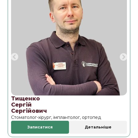
Тищенко
Х
Сергій
В
Сергійович
І
Стоматолог-хірург, імплантолог, ортопед
Г
Записатися
Детальніше