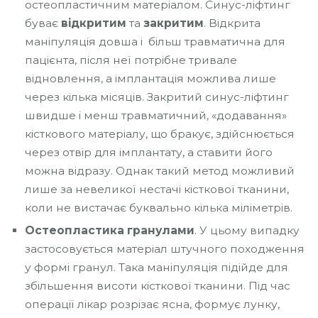
остеопластичним матеріалом. Синус-ліфтинг
буває
відкритим
та
закритим
. Відкрита
маніпуляція довша і більш травматична для
пацієнта, після неї потрібне тривале
відновлення, а імплантація можлива лише
через кілька місяців. Закритий синус-ліфтинг
швидше і менш травматичний, «додавання»
кісткового матеріалу, що бракує, здійснюється
через отвір для імплантату, а ставити його
можна відразу. Однак такий метод можливий
лише за невеликої нестачі кісткової тканини,
коли не вистачає буквально кілька міліметрів.
Остеопластика гранулами
. У цьому випадку
застосовується матеріал штучного походження
у формі гранул. Така маніпуляція підійде для
збільшення висоти кісткової тканини. Під час
операції лікар розрізає ясна, формує лунку,