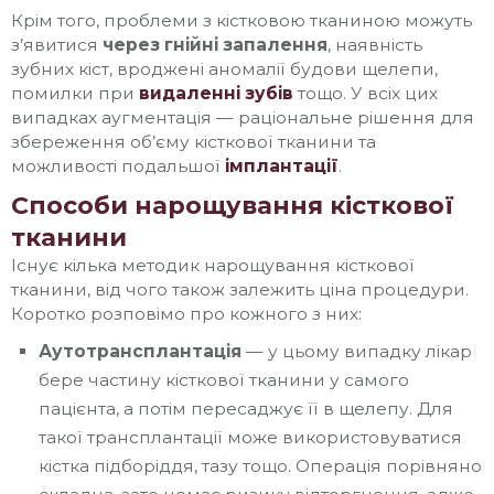
Крім того, проблеми з кістковою тканиною можуть
з’явитися
через гнійні запалення
, наявність
зубних кіст, вроджені аномалії будови щелепи,
помилки при
видаленні зубів
тощо. У всіх цих
випадках аугментація — раціональне рішення для
збереження об’єму кісткової тканини та
можливості подальшої
імплантації
.
Способи нарощування кісткової
тканини
Існує кілька методик нарощування кісткової
тканини, від чого також залежить ціна процедури.
Коротко розповімо про кожного з них:
Аутотрансплантація
— у цьому випадку лікар
бере частину кісткової тканини у самого
пацієнта, а потім пересаджує її в щелепу. Для
такої трансплантації може використовуватися
кістка підборіддя, тазу тощо. Операція порівняно