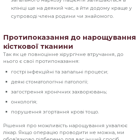
клініці ще на деякий час, а йти додому краще у
супроводі члена родини чи знайомого.
Протипоказання до нарощування
кісткової тканини
Так як це повноцінне хірургічне втручання, до
нього є свої протипоказання:
гострі інфекційні та запальні процеси;
деякі стоматологічні патології;
загострення хронічних захворювань;
онкологія;
порушення згортання крові тощо.
Рішення про можливість нарощування ухвалює
лікар. Якщо операцію проводити не можна, ми
обов’язково підберемо для вас інший спосіб