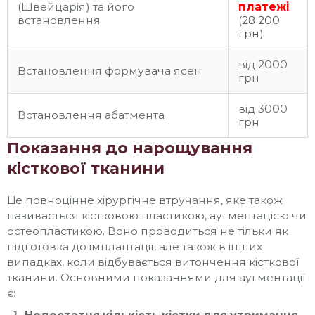
(Швейцарія) та його
платежі
встановлення
(28 200
грн)
від 2000
Встановлення формувача ясен
грн
від 3000
Встановлення абатмента
грн
Показання до нарощування
кісткової тканини
Це повноцінне хірургічне втручання, яке також
називається кістковою пластикою, аугментацією чи
остеопластикою. Воно проводиться не тільки як
підготовка до імплантації, але також в інших
випадках, коли відбувається витончення кісткової
тканини. Основними показаннями для аугментації
є: