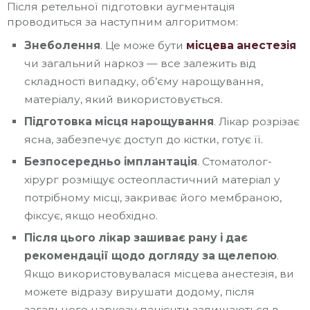
Після ретельної підготовки аугментація
проводиться за наступним алгоритмом:
Знеболення
. Це може бути
місцева анестезія
чи загальний наркоз — все залежить від
складності випадку, об’єму нарощування,
матеріалу, який використовується.
Підготовка місця нарощування
. Лікар розрізає
ясна, забезпечує доступ до кістки, готує її.
Безпосередньо імплантація
. Стоматолог-
хірург розміщує остеопластичний матеріал у
потрібному місці, закриває його мембраною,
фіксує, якщо необхідно.
Після цього лікар зашиває рану і дає
рекомендації щодо догляду за щелепою
.
Якщо використовувалася місцева анестезія, ви
можете відразу вирушати додому, після
загального наркозу пацієнти залишаються в