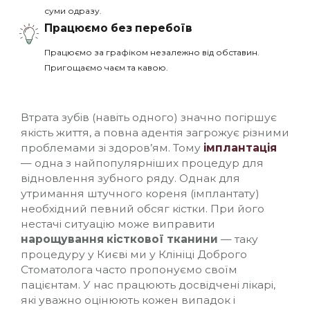
суми одразу.
Працюємо без перебоїв
Працюємо за графіком незалежно від обставин.
Пригощаємо чаєм та кавою.
Втрата зубів (навіть одного) значно погіршує
якість життя, а повна адентія загрожує різними
проблемами зі здоров’ям. Тому
імплантація
— одна з найпопулярніших процедур для
відновлення зубного ряду. Однак для
утримання штучного кореня (імплантату)
необхідний певний обсяг кістки. При його
нестачі ситуацію може виправити
нарощування кісткової тканини
— таку
процедуру у Києві ми у Клініці Доброго
Стоматолога часто пропонуємо своїм
пацієнтам. У нас працюють досвідчені лікарі,
які уважно оцінюють кожен випадок і