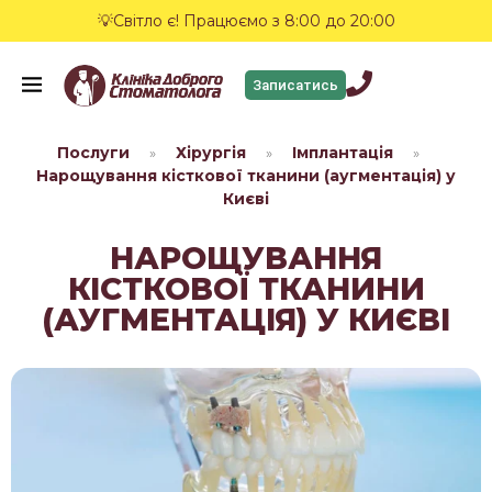
💡Світло є! Працюємо з 8:00 до 20:00
Записатись
Послуги
Хірургія
Імплантація
»
»
»
Нарощування кісткової тканини (аугментація) у
Києві
НАРОЩУВАННЯ
КІСТКОВОЇ ТКАНИНИ
(АУГМЕНТАЦІЯ) У КИЄВІ