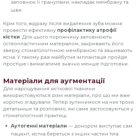
заповнює її гранулами, накладає мембрану та
шви.
Крім того, відразу після видалення зуба можна
провести ефективну
профілактику атрофії
кістки
. Для цього порожнину заповнюють
остеопластичним матеріалом, закривають його
зверху стоматологічною мембраною та зашивають
ясна. У такому разі майбутня імплантація пройде
простіше і вимагатиме значно менше підготовки.
Матеріали для аугментації
Для нарощування кісткової тканини
використовуються різні матеріали, про що ми вже
коротко згадували. Тепер зупинимося на них трохи
детальніше та розповімо, які саме застосовуються у
стоматологічній практиці.
Аутогенні матеріали
— донором виступає сам
пацієнт, кістка береться з інших частин тіла.