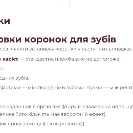
ки
овки коронок для зубів
озглянути установку коронки у наступних випадках:
з
карієс
— стандартна пломба вже не допоможе;
о;
одних зубів;
діастеми — між передніми зубами, треми — між решт
 надлишок в організмі фтору (незважаючи на те, що
велика його кількість має зворотний ефект);
док вроджених дефектів розвитку);