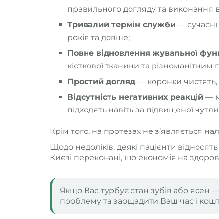
правильного догляду та виконання вс
Тривалий термін служби
— сучасні 
років та довше;
Повне відновлення жувальної функ
кісткової тканини та різноманітним
Простий догляд
— коронки чистять, 
Відсутність негативних реакцій
— м
підходять навіть за підвищеної чутли
Крім того, на протезах не з’являється н
Щодо недоліків, деякі пацієнти відносят
Києві переконані, що економія на здоров
Якщо Вас турбує стан зубів або ясен 
проблему та заощадити Ваш час і кош