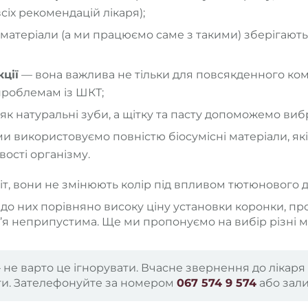
іх рекомендацій лікаря);
матеріали (а ми працюємо саме з такими) зберігають
ції
— вона важлива не тільки для повсякденного комф
 проблемам із ШКТ;
як натуральні зуби, а щітку та пасту допоможемо виб
и використовуємо повністю біосумісні матеріали, які
вості організму.
аліт, вони не змінюють колір під впливом тютюнового
ь до них порівняно високу ціну установки коронки, пр
’я неприпустима. Ще ми пропонуємо на вибір різні ма
— не варто це ігнорувати. Вчасне звернення до лік
ти. Зателефонуйте за номером
067 574 9 574
або зал