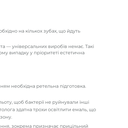
бхідно на кількох зубах, що йдуть
а — універсальних виробів немає. Такі
му випадку у пріоритеті естетична
ям необхідна ретельна підготовка.
оту, щоб бактерії не руйнували інші
атолога здатна трохи освітлити емаль, що
зону.
ення, зокрема призначає прицільний