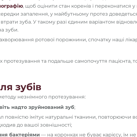
мографію
, щоб оцінити стан коренів і переконатися у
середки запалення, у майбутньому протез доведеться 
 втрати зуба. У такому разі єдиним варіантом віднов
а зуби.
захворювання ротової порожнини, спочатку наші лікар
іх протезування та подальше самопочуття пацієнта, т
ля зубів
методу незнімного протезування:
віть надто зруйнований зуб
;
 повністю імітує натуральні тканини, повторюючи вс
ходив до вашої зовнішності;
ння бактеріями
— на коронках не буває карієсу, їм н