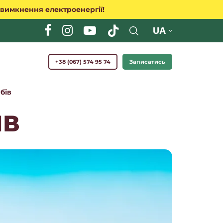
 вимкнення електроенергії!
UA
+38 (067) 574 95 74
Записатись
бів
ІВ