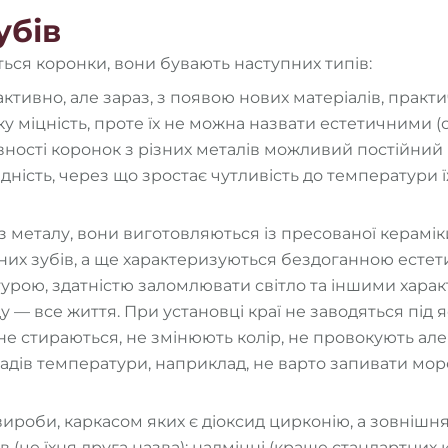
убів
ться коронки, вони бувають наступних типів:
ктивно, але зараз, з появою нових матеріалів, практи
у міцність, проте їх не можна назвати естетичними (о
вності коронок з різних металів можливий постійний 
ність, через що зростає чутливість до температури їж
з металу, вони виготовляються із пресованої кераміки.
них зубів, а ще характеризуються бездоганною есте
турою, здатністю заломлювати світло та іншими хара
у — все життя. При установці краї не заводяться під 
не стираються, не змінюють колір, не провокують але
дів температури, наприклад, не варто запивати мор
ироби, каркасом яких є діоксид цирконію, а зовнішня
 (це їхня друга назва): надміцні (краще стандартних 