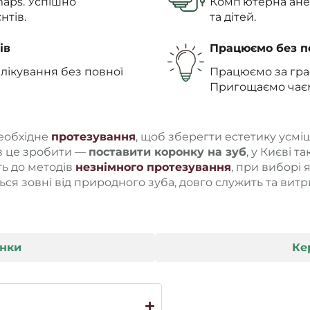
maps. Успішно
Комп’ютерна анес
нтів.
та дітей.
ів
Працюємо без п
 лікування без повної
Працюємо за гра
Пригощаємо чаєм
необхідне
протезування
, щоб зберегти естетику усмі
ів це зробити —
поставити коронку на зуб
, у Києві т
ь до методів
незнімного протезування
, при виборі 
ться зовні від природного зуба, довго служить та ви
онки
Ке