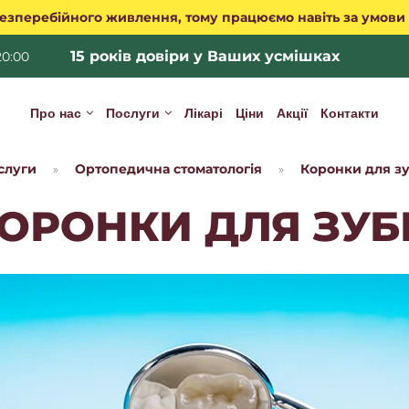
езперебійного живлення, тому працюємо навіть за умови
15 років довіри у Ваших усмішках
20:00
Про нас
Послуги
Лікарі
Ціни
Акції
Контакти
слуги
Ортопедична стоматологія
Коронки для зу
»
»
ОРОНКИ ДЛЯ ЗУБ