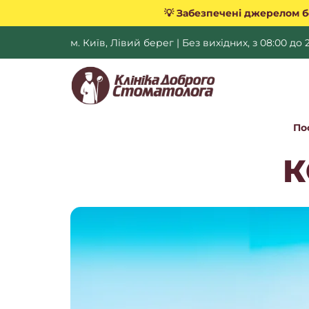
💡 Забезпечені джерелом б
м. Київ, Лівий берег | Без вихідних, з 08:00 до 
По
К