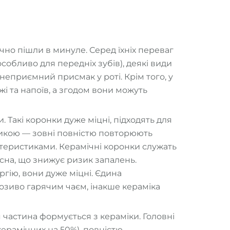
чно пішли в минуле. Серед їхніх переваг
собливо для передніх зубів), деякі види
неприємний присмак у роті. Крім того, у
і та напоїв, а згодом вони можуть
 Такі коронки дуже міцні, підходять для
тикою — зовні повністю повторюють
ктеристиками. Керамічні коронки служать
ясна, що знижує ризик запалень.
ргію, вони дуже міцні. Єдина
озиво гарячим чаєм, інакше кераміка
 частина формується з кераміки. Головні
керамічних на 50%), повністю