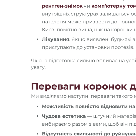
рентген-знімок
чи
комп’ютерну то
внутрішніх структурах залишаться о
патологія може призвести до повної
Києві помітно вища, ніж на коронки н
Лікування
. Якщо виявлені будь-які 
приступають до установки протезів.
Якісна підготовка сильно впливає на усп
увагу.
Переваги коронок д
Ми виділяємо наступні переваги такого 
Можливість повністю відновити на
Чудова естетика
— штучний матеріал
вибираємо разом з вами, щоб він під
Відсутність схильності до руйнува