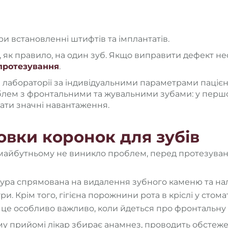
ри встановленні штифтів та імплантатів.
я, як правило, на один зуб. Якщо виправити дефект нео
протезування
.
 лабораторії за індивідуальними параметрами пацієнт
лем з фронтальними та жувальними зубами: у першо
вати значні навантаження.
овки коронок для зубів
майбутньому не виникло проблем, перед протезуванн
ура спрямована на видалення зубного каменю та наль
и. Крім того, гігієна порожнини рота в кріслі у стом
 це особливо важливо, коли йдеться про фронтальну 
му прийомі лікар збирає анамнез, проводить обстеж