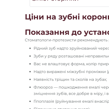
Ціни на зубні корон
Показання до устан
Стоматологи-протезисти рекомендують р
Рідний зуб надто зруйнований чере
Зуби у ряду розташовані неправильн
Вас не влаштовує форма, колір прир
Надто виражені міжзубні проміжки (
Наявність тріщин та сколів на зубах;
Флюороз — пошкодження емалі через
зміцнення зубів, все добре в міру, і 
Гіпоплазія (руйнування емалі внаслі