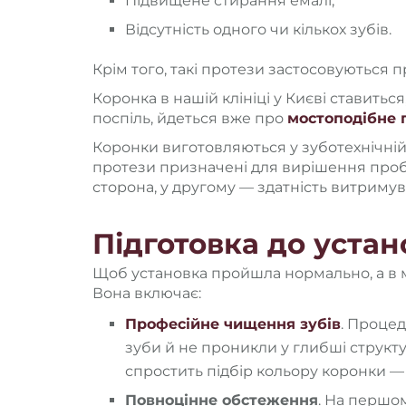
Підвищене стирання емалі;
Відсутність одного чи кількох зубів.
Крім того, такі протези застосовуються п
Коронка в нашій клініці у Києві ставитьс
поспіль, йдеться вже про
мостоподібне 
Коронки виготовляються у зуботехнічній
протези призначені для вирішення проб
сторона, у другому — здатність витриму
Підготовка до устан
Щоб установка пройшла нормально, а в 
Вона включає:
Професійне чищення зубів
. Процед
зуби й не проникли у глибші структур
спростить підбір кольору коронки —
Повноцінне обстеження
. На першо