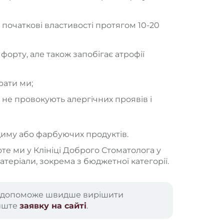
 початкові властивості протягом 10-20
орту, але також запобігає атрофії
рати ми;
 не провокують алергічних проявів і
 диму або фарбуючих продуктів.
оте ми у Клініці Доброго Стоматолога у
теріали, зокрема з бюджетної категорії.
аря допоможе швидше вирішити
иште
заявку на сайті
.