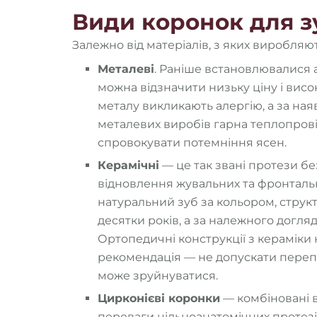
Види коронок для з
Залежно від матеріалів, з яких виробляю
Металеві
. Раніше встановлювалися а
можна відзначити низьку ціну і висок
металу викликають алергію, а за ная
металевих виробів гарна теплопровід
спровокувати потемніння ясен.
Керамічні
— це так звані протези бе
відновлення жувальних та фронталь
натуральний зуб за кольором, струк
десятки років, а за належного догляд
Ортопедичні конструкції з кераміки 
рекомендація — не допускати перепа
може зруйнуватися.
Цирконієві коронки
— комбіновані в
переваги цільноанатомічних протезів