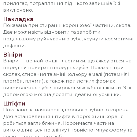
прилягає, потрапляння під нього залишків їжі
виключено.
Накладка
Показана при стиранні коронкової частини, скола.
Дає можливість відновити та запобігти
подальшому руйнуванню зуба, усунути косметичні
дефекти.
Вініри
Вініри ― це найтонші пластинки, що фіксуються на
передній поверхні передніх зубів. Показані при
сколах, стирання та зміні кольору емалі (потемнілі
пломби, плями), а також при легких формах
викривлення зубів, широкої міжзубної щілини. З їх
допомогою можна досягти ідеальної усмішки.
Штіфти
Показано за наявності здорового зубного кореня.
Для встановлення штифта в порожнині кореня
робиться заглиблення. Корончаста частина
виготовляється по зліпку і повністю імітує форму та
колір натурального зуба.