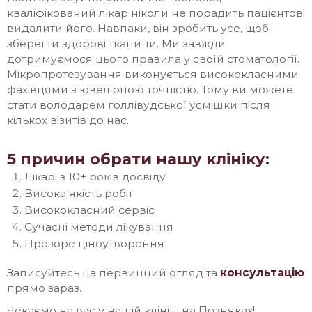
кваліфікований лікар ніколи не порадить пацієнтові
видалити його. Навпаки, він зробить усе, щоб
зберегти здорові тканини. Ми завжди
дотримуємося цього правила у своїй стоматології.
Мікропротезування виконується висококласними
фахівцями з ювелірною точністю. Тому ви можете
стати володарем голлівудської усмішки після
кількох візитів до нас.
5 причин обрати нашу клініку:
Лікарі з 10+ років досвіду
Висока якість робіт
Висококласний сервіс
Сучасні методи лікування
Прозоре ціноутворення
Записуйтесь на первинний огляд та
консультацію
прямо зараз.
Чекаємо на вас у нашій клініці на Позняках!