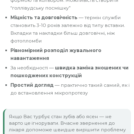
формою та кольором. Можливість створити
“голлівудську посмішку”
Міцність та довговічність
― термін служби
становить 3-10 років залежно від типу вставки.
Вкладки та накладки більш довговічні, ніж
фотопломби
Рівномірний розподіл жувального
навантаження
За необхідності ―
швидка заміна зношених чи
пошкоджених конструкцій
Простий догляд
― практично такий самий, як і
до встановлення мікропротезу
Якщо Вас турбує стан зубів або ясен — не
варто це ігнорувати. Вчасне звернення до
лікаря допоможе швидше вирішити проблему