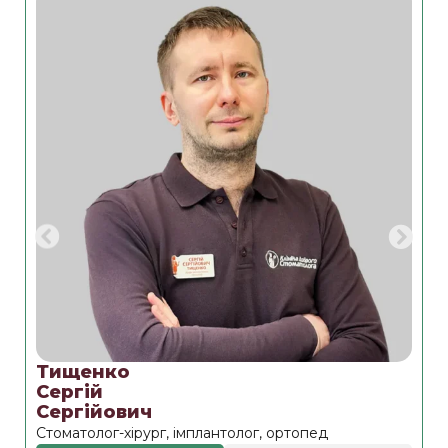
Тищенко
Б
Сергій
Є
Сергійович
М
Стоматолог-хірург, імплантолог, ортопед
С