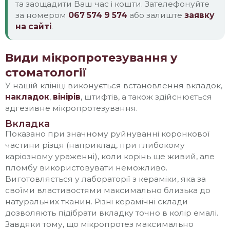
та заощадити Ваш час і кошти. Зателефонуйте
за номером
067 574 9 574
або залиште
заявку
на сайті
.
Види мікропротезування у
стоматології
У нашій клініці виконується встановлення вкладок,
накладок
,
вінірів
, штифтів, а також здійснюється
адгезивне мікропротезування.
Вкладка
Показано при значному руйнуванні коронкової
частини різця (наприклад, при глибокому
каріозному ураженні), коли корінь ще живий, але
пломбу використовувати неможливо.
Виготовляється у лабораторії з кераміки, яка за
своїми властивостями максимально близька до
натуральних тканин. Різні керамічні склади
дозволяють підібрати вкладку точно в колір емалі.
Завдяки тому, що мікропротез максимально