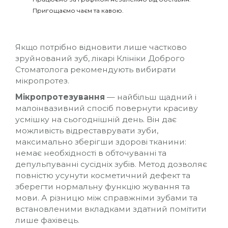
Пригощаємо чаєм та кавою.
Якщо потрібно відновити лише частково
зруйнований зуб, лікарі Клініки Доброго
Стоматолога рекомендують вибирати
мікропротез.
Мікропротезування
— найбільш щадний і
малоінвазивний спосіб повернути красиву
усмішку на сьогоднішній день. Він дає
можливість відреставрувати зуби,
максимально зберігши здорові тканини:
немає необхідності в обточуванні та
депульпуванні сусідніх зубів. Метод дозволяє
повністю усунути косметичний дефект та
зберегти нормальну функцію жування та
мови. А різницю між справжніми зубами та
встановленими вкладками здатний помітити
лише фахівець.