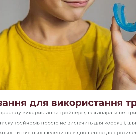
ання для використання тр
простоту використання трейнерів, такі апарати не пр
тиску трейнерів просто не вистачить для корекції, шви
хньої чи нижньої щелепи по відношенню до протиле