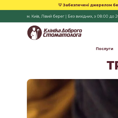
💡 Забезпечені джерелом бе
м. Київ, Лівий берег | Без вихідних, з 08:00 до 
Послуги
Т