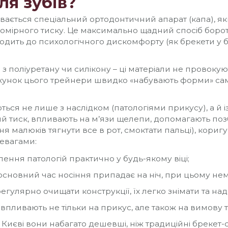
ля зубів?
вається спеціальний ортодонтичний апарат (капа), яки
мірного тиску. Це максимально щадний спосіб боротьб
дить до психологічного дискомфорту (як брекети у ба
 поліуретану чи силікону – ці матеріали не провокую
рахунок цього трейнери швидко «набувають форми» с
ься не лише з наслідком (патологіями прикусу), а й
ірний тиск, впливають на м’язи щелепи, допомагають п
ння малюків тягнути все в рот, смоктати пальці), кор
евагами:
лення патологій практично у будь-якому віці;
основний час носіння припадає на ніч, при цьому не
гулярно очищати конструкції, їх легко знімати та над
пливають не тільки на прикус, але також на вимову та
у Києві вони набагато дешевші, ніж традиційні брекет-