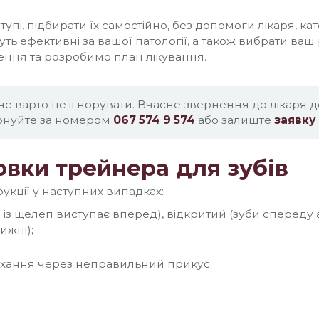
оступі, підбирати їх самостійно, без допомоги лікаря, 
ть ефективні за вашої патології, а також вибрати ваш
ення та розробимо план лікування.
— не варто це ігнорувати. Вчасне звернення до ліка
фонуйте за номером
067 574 9 574
або залиште
заявку 
овки трейнера для зубів
укції у наступних випадках:
 із щелеп виступає вперед), відкритий (зуби спереду 
ижні);
хання через неправильний прикус;