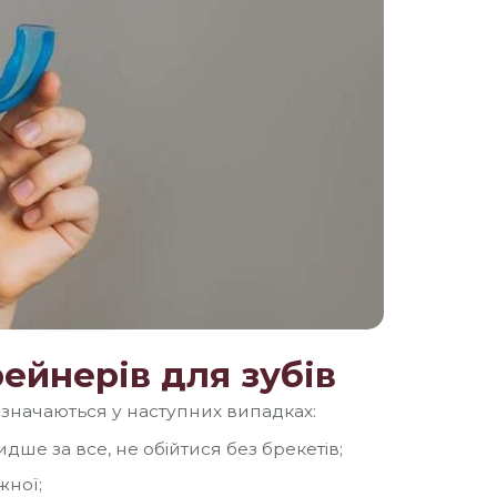
ейнерів для зубів
изначаються у наступних випадках:
дше за все, не обійтися без брекетів;
жної;