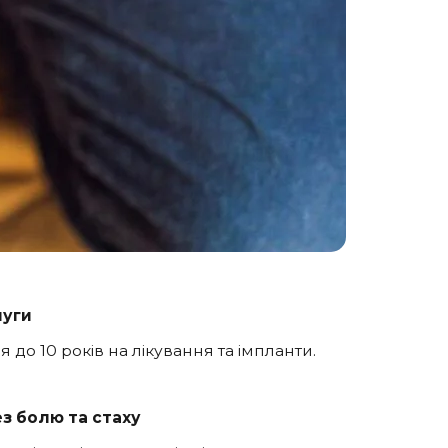
луги
 до 10 років на лікування та імпланти.
з болю та стаху