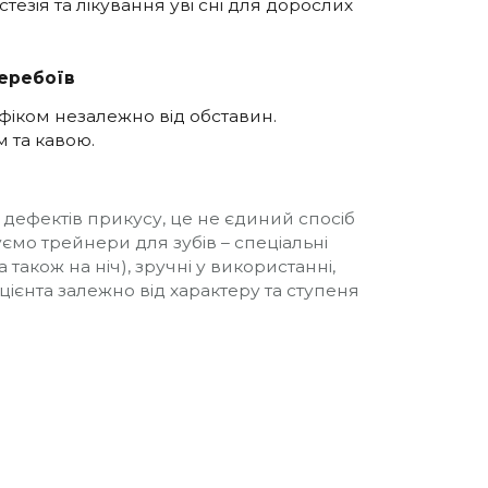
езія та лікування уві сні для дорослих
еребоїв
фіком незалежно від обставин.
 та кавою.
ефектів прикусу, це не єдиний спосіб
уємо трейнери для зубів – спеціальні
також на ніч), зручні у використанні,
цієнта залежно від характеру та ступеня