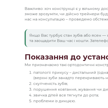
Важливо: хоч конструкції є у ​​вільному д
зможе зрозуміти, чи дійсно трейнери буду
нас на консультацію – проведемо обстеж
Якщо Вас турбує стан зубів або ясен 
та заощадити Ваш час і кошти. Зателе
Показання до устан
Ми призначаємо такі ортодонтичні констр
патології прикусу – дистальний (одна
(верхні зуби занадто перекривають н
скупченість зубів;
порушення ковтання, жування чи ди
звичка дітей все тягнути до рота;
проблеми із дикцією.