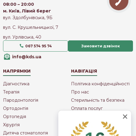
08:00 – 20:00
м. Київ, Лівий берег
вул. Здолбунівська, 9Б
вул. С. Крушельницької, 7
вул. Урлівська, 40
067 574 95 74
Замовити дзвінок
info@kds.ua
НАПРЯМКИ
НАВІГАЦІЯ
Діагностика
Політика конфіденційності
Терапія
Про нас
Пародонтологія
Стерильність та безпека
Ортодонтія
Оплата послуг
Ортопедія
Мапа сайту
Хірургія
Публічна Оферта
Дитяча стоматологія
Контакти