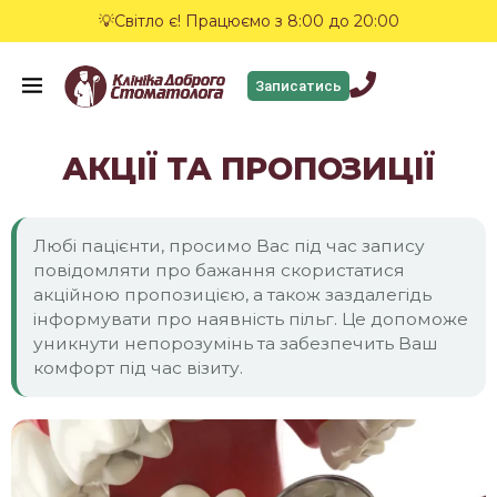
💡Світло є! Працюємо з 8:00 до 20:00
Записатись
АКЦІЇ ТА ПРОПОЗИЦІЇ
Любі пацієнти, просимо Вас під час запису
повідомляти про бажання скористатися
акційною пропозицією, а також заздалегідь
інформувати про наявність пільг. Це допоможе
уникнути непорозумінь та забезпечить Ваш
комфорт під час візиту.