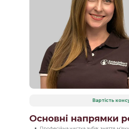
Вартість конс
Основні напрямки р
Професійна чистка зубів: зняття м’я