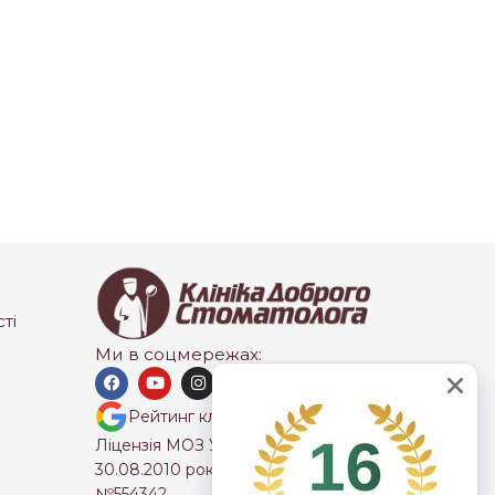
ті
Ми в соцмережах:
Рейтинг клініки 4.8+
Ліцензія МОЗ України від
30.08.2010 року серія АВ
№554342