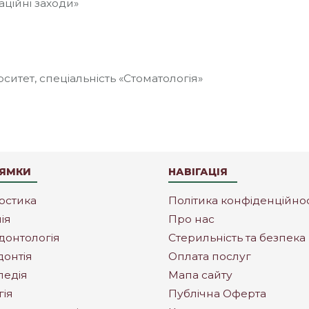
аційні заходи»
ситет, спеціальність «Стоматологія»
ЯМКИ
НАВІГАЦІЯ
остика
Політика конфіденційнос
ія
Про нас
донтологія
Стерильність та безпека
донтія
Оплата послуг
педія
Мапа сайту
гія
Публічна Оферта