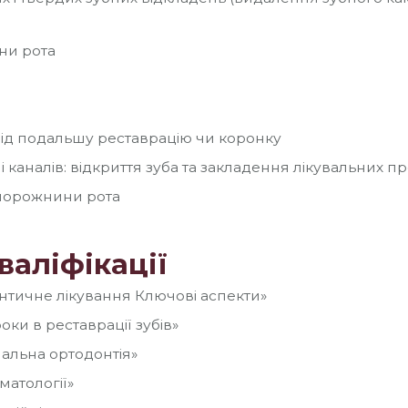
ни рота
під подальшу реставрацію чи коронку
каналів: відкриття зуба та закладення лікувальних пр
и порожнини рота
валіфікації
нтичне лікування Ключові аспекти»
ки в реставрації зубів»
нальна ортодонтія»
оматології»