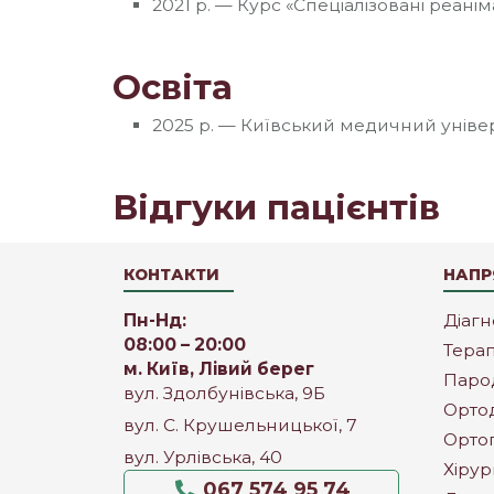
2021 р. — Курс «Спеціалізовані реанім
Освіта
2025 р. — Київський медичний універ
Відгуки пацієнтів
КОНТАКТИ
НАПР
Пн-Нд:
Діагн
08:00 – 20:00
Терап
м. Київ, Лівий берег
Паро
вул. Здолбунівська, 9Б
Орто
вул. С. Крушельницької, 7
Орто
вул. Урлівська, 40
Хірур
067 574 95 74