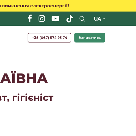
и вимкнення електроенергії!
UA
+38 (067) 574 95 74
Записатись
АЇВНА
, гігієніст