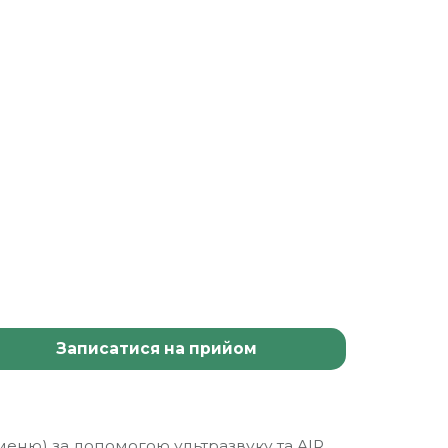
Записатися на прийом
аменю) за допомогою ультразвуку та AIR