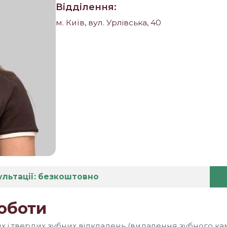
Відділення:
м. Київ, вул. Урлівська, 40
ультації: безкоштовно
оботи
ких і твердих зубних відкладень (видалення зубного к