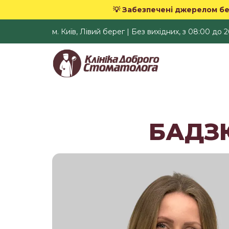
💡 Забезпечені джерелом бе
м. Київ, Лівий берег | Без вихідних, з 08:00 до 
БАДЗ